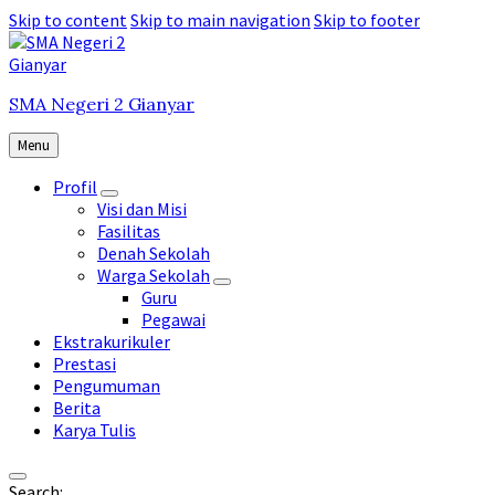
Skip to content
Skip to main navigation
Skip to footer
SMA Negeri 2 Gianyar
Menu
Profil
Visi dan Misi
Fasilitas
Denah Sekolah
Warga Sekolah
Guru
Pegawai
Ekstrakurikuler
Prestasi
Pengumuman
Berita
Karya Tulis
Search: