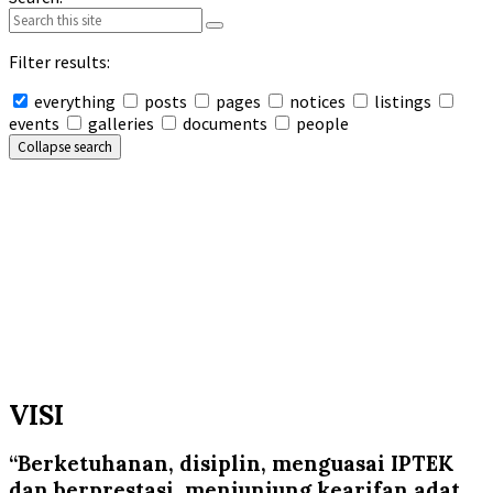
Filter results:
everything
posts
pages
notices
listings
events
galleries
documents
people
Collapse search
VISI
“Berketuhanan, disiplin, menguasai IPTEK
dan berprestasi, menjunjung
kearifan adat