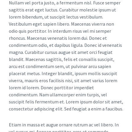
Nullam vel porta justo, a fermentum nisl. Fusce semper
sagittis erat eget luctus. Curabitur molestie ipsum ut
lorem bibendum, ut suscipit lectus vestibulum.
Vestibulum eget sapien libero. Maecenas viverra non
odio quis porttitor. In interdum risus vel mi semper
rhoncus. Maecenas venenatis lorem dui. Donec et
condimentum odio, et dapibus ligula. Donec id venenatis
magna. Curabitur cursus augue sit amet orci feugiat
blandit. Maecenas sagittis, felis et convallis suscipit,
arcu est condimentum sem, ut pulvinar arcu sapien
placerat metus. Integer blandit, ipsum mollis suscipit
viverra, mauris eros facilisis nisi, sit amet varius lorem
lorem id lorem. Donec porttitor imperdiet
condimentum. Nam ullamcorper enim turpis, vel
suscipit felis fermentum et. Lorem ipsum dolor sit amet,
consectetur adipiscing elit. Sed feugiat a enim a faucibus.
Etiam in massa et augue ornare rutrum ac vel libero. In
vel cursus mi. Aenean porttitor, eros et commodo